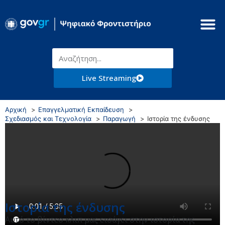
Live Streaming
Αρχική
Επαγγελματική Εκπαίδευση
Σχεδιασμός και Τεχνολογία
Παραγωγή
Ιστορία της ένδυσης
Ιστορία της ένδυσης
Αυτό το βίντεο κλιπ μας εισάγει στην ιστορία της