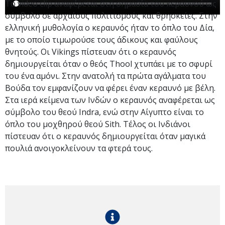
Το video clip αναφέρεται στη σημασία του κεραυνού ως
σύμβολο σε αρχαίους πολιτισμούς και θρησκείες. Στην
ελληνική μυθολογία ο κεραυνός ήταν το όπλο του Δία,
με το οποίο τιμωρούσε τους άδικους και φαύλους
θνητούς. Oι Vikings πίστευαν ότι ο κεραυνός
δημιουργείται όταν ο θεός Thool χτυπάει με το σφυρί
του ένα αμόνι. Στην ανατολή τα πρώτα αγάλματα του
Βούδα τον εμφανίζουν να φέρει έναν κεραυνό με βέλη.
Στα ιερά κείμενα των Ινδών ο κεραυνός αναφέρεται ως
σύμβολο του θεού Indra, ενώ στην Αίγυπτο είναι το
όπλο του μοχθηρού θεού Sith. Τέλος οι Ινδιάνοι
πίστευαν ότι ο κεραυνός δημιουργείται όταν μαγικά
πουλιά ανοιγοκλείνουν τα φτερά τους.