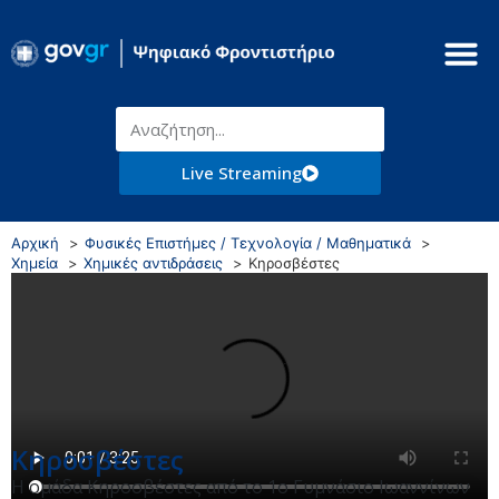
Live Streaming
Αρχική
Φυσικές Επιστήμες / Τεχνολογία / Μαθηματικά
Χημεία
Χημικές αντιδράσεις
Κηροσβέστες
Κηροσβέστες
Η ομάδα Κηροσβέστες από το 1ο Γυμνάσιο Ιωαννίνων