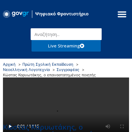
Live Streaming
Αρχική
Πρώτη Σχολική Εκπαίδευση
Νεοελληνική Λογοτεχνία
Συγγραφέας
Κώστας Καρυωτάκης, ο επαναστατημένος ποιητής
Κώστας Καρυωτάκης, ο