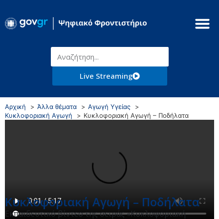
Live Streaming
Αρχική
Άλλα θέματα
Αγωγή Υγείας
Κυκλοφοριακή Αγωγή
Κυκλοφοριακή Αγωγή – Ποδήλατα
Κυκλοφοριακή Αγωγή – Ποδήλατα
Εκπαιδευτικό βίντεο της σειράς «Κυκλοφοριακή