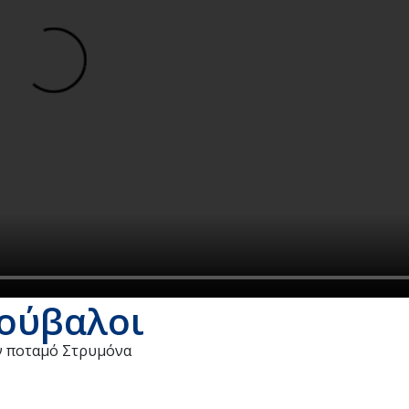
βούβαλοι
ον ποταμό Στρυμόνα