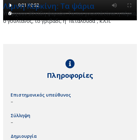
Λίμνη Κερκίνη: Τα ψάρια
Υπάρχουν 30 είδη ψαριών. Τα πιο γνωστά είναι η πέρκα,
ο γουλιάνος, το γριβάδι, η ”πεταλούδα”, κ.λ.π.
Πληροφορίες
Επιστημονικός υπεύθυνος
–
Σύλληψη
–
Δημιουργία