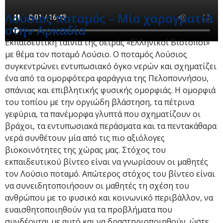
Λούσιος ποταμός – Μία χαραγματιά
στην Αρκαδία
Εκπαιδευτική ταινία της σειράς «Ελληνικοί Βιότοποι»
με θέμα τον ποταμό Λούσιο. Ο ποταμός Λούσιος
συγκεντρώνει εντυπωσιακό όγκο νερών και σχηματίζει
ένα από τα ομορφότερα φαράγγια της Πελοποννήσου,
σπάνιας και επιβλητικής φυσικής ομορφιάς. Η ομορφιά
του τοπίου με την οργιώδη βλάστηση, τα πέτρινα
γεφύρια, τα πανέμορφα γλυπτά που σχηματίζουν οι
βράχοι, τα εντυπωσιακά περάσματα και τα πεντακάθαρα
νερά συνθέτουν μία από τις πιο αξιόλογες
βιοκοινότητες της χώρας μας. Στόχος του
εκπαιδευτικού βίντεο είναι να γνωρίσουν οι μαθητές
τον Λούσιο ποταμό. Απώτερος στόχος του βίντεο είναι
ν​α συνειδητοποιήσουν οι μαθητές τη σχέση του
ανθρώπου με το φυσικό και κοινωνικό περιβάλλον, να
ευαισθητοποιηθούν για τα προβλήματα που
συνδέονται με αυτό και να δραστηριοποιηθούν, ώστε