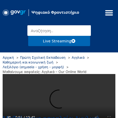
Live Streaming
Αρχική
Πρώτη Σχολική Εκπαίδευση
Αγγλικά
Καθημερινή και κοινωνική ζωή
Λεξιλόγιο (σημασία - χρήση - μορφή)
Μαθαίνουμε ασφαλείς: Αγγλικά – Our Online World