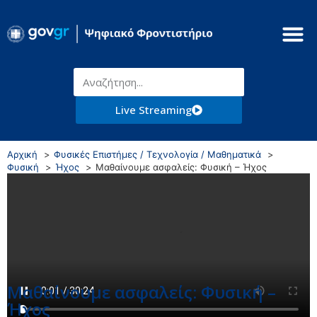
Live Streaming
Αρχική
Φυσικές Επιστήμες / Τεχνολογία / Μαθηματικά
Φυσική
Ήχος
Μαθαίνουμε ασφαλείς: Φυσική – Ήχος
Μαθαίνουμε ασφαλείς: Φυσική –
Ήχος