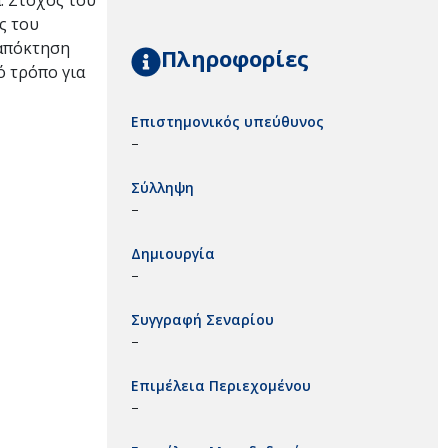
. Στόχος του
ς του
 απόκτηση
Πληροφορίες
ό τρόπο για
Επιστημονικός υπεύθυνος
–
Σύλληψη
–
Δημιουργία
–
Συγγραφή Σεναρίου
–
Επιμέλεια Περιεχομένου
–