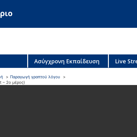
Ασύγχρονη Εκπαίδευση
Live St
ωή
Παραγωγή γραπτού λόγου
t – 2ο μέρος)