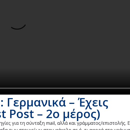
 Γερμανικά – Έχεις
 Post – 2ο μέρος)
ίες για τη σύνταξη mail, αλλά και γράμματος/επιστολής. Ε