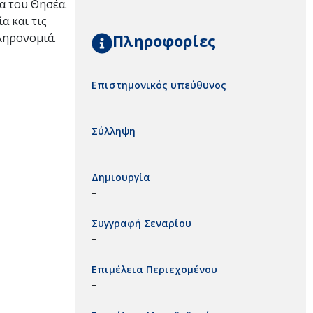
α του Θησέα.
α και τις
Πληροφορίες
ληρονομιά.
Επιστημονικός υπεύθυνος
–
Σύλληψη
–
Δημιουργία
–
Συγγραφή Σεναρίου
–
Επιμέλεια Περιεχομένου
–