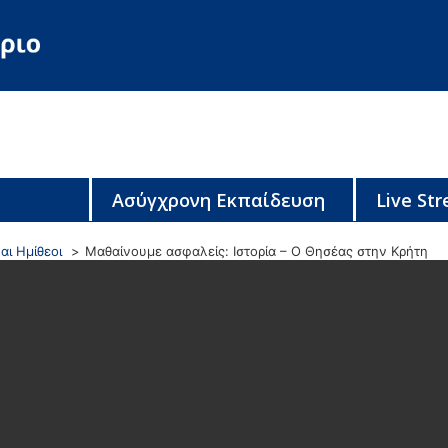
Ασύγχρονη Εκπαίδευση
Live St
αι Ημίθεοι
Μαθαίνουμε ασφαλείς: Ιστορία – Ο Θησέας στην Κρήτη