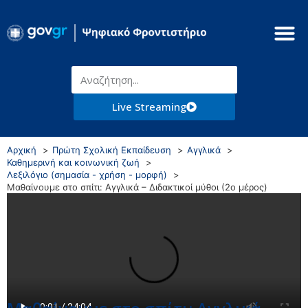
Live Streaming
Αρχική
Πρώτη Σχολική Εκπαίδευση
Αγγλικά
Καθημερινή και κοινωνική ζωή
Λεξιλόγιο (σημασία - χρήση - μορφή)
Μαθαίνουμε στο σπίτι: Αγγλικά – Διδακτικοί μύθοι (2ο μέρος)