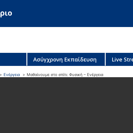
Ασύγχρονη Εκπαίδευση
Live St
Ενέργεια
Μαθαίνουμε στο σπίτι: Φυσική – Ενέργεια