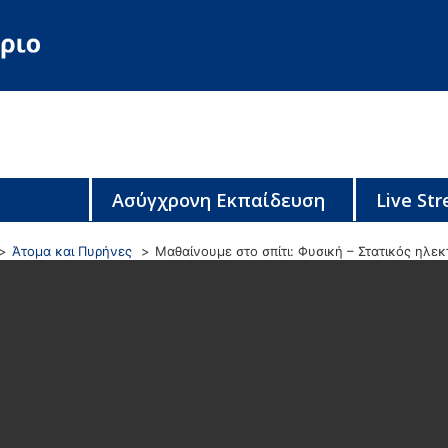
Ασύγχρονη Εκπαίδευση
Live St
Άτομα και Πυρήνες
Μαθαίνουμε στο σπίτι: Φυσική – Στατικός ηλεκ