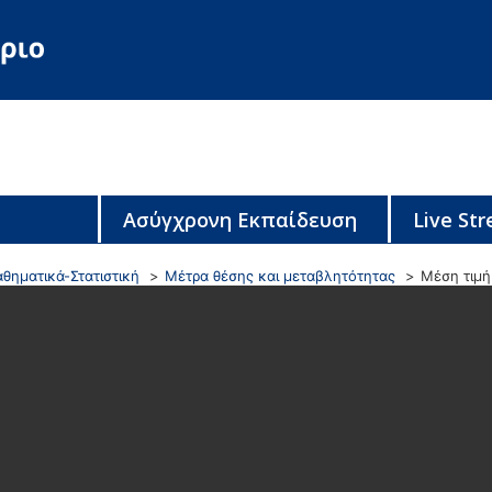
Ασύγχρονη Εκπαίδευση
Live St
θηματικά-Στατιστική
Μέτρα θέσης και μεταβλητότητας
Μέση τιμή