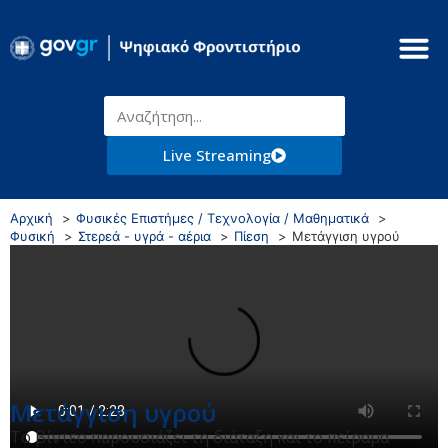
Live Streaming
Αρχική
Φυσικές Επιστήμες / Τεχνολογία / Μαθηματικά
Φυσική
Στερεά - υγρά - αέρια
Πίεση
Μετάγγιση υγρού
Μετάγγιση υγρού
Το βίντεο παρουσιάζει τη διάταξη και το πείραμα