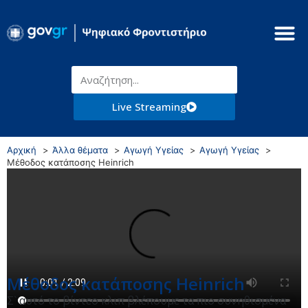
Live Streaming
Αρχική
Άλλα θέματα
Αγωγή Υγείας
Αγωγή Υγείας
Μέθοδος κατάποσης Heinrich
Μέθοδος κατάποσης Heinrich
Σ` αυτό το βίντεο κλιπ βλέπουμε τα πιο συνηθισμένα