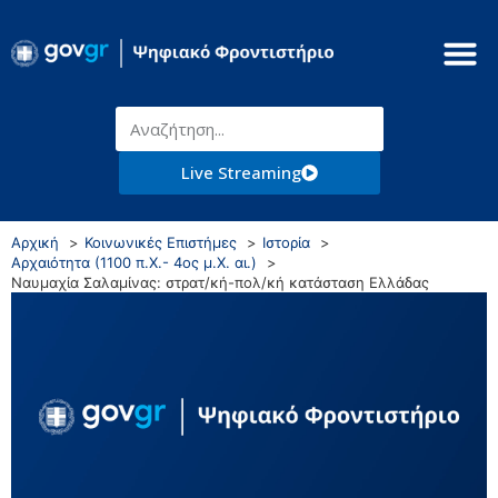
Live Streaming
Αρχική
Κοινωνικές Επιστήμες
Ιστορία
Αρχαιότητα (1100 π.Χ.- 4ος μ.Χ. αι.)
Ναυμαχία Σαλαμίνας: στρατ/κή-πολ/κή κατάσταση Ελλάδας