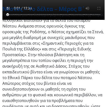
Νέστος – Το δέλτα – Μέρος Β΄
Πρόκειται για το δεύτερο μέρος μιας ταινίας της σειράς
«Ελληνικοί Βιότοποι» για το δέλτα του ποταμού
Νέστου. Ανάμεσα στους ορεινούς όγκους της
οροσειράς της Ροδόπης, ο Νέστος σχηματίζει τα Στενά,
μια μεγάλη διαδρομή με συνεχείς μαιάνδρους που
περιλαμβάνεται στις «Σημαντικές Περιοχές για τα
Πουλιά της Ελλάδος» και στις «Περιοχές Eιδικής
Προστασίας». Στην πλούσια βλάστηση και τη
μεγαλοπρέπεια του τοπίου οφείλει η περιοχή την
ανακήρυξή της σε Αισθητικό Δάσος. Στόχος του
εκπαιδευτικού βίντεο είναι να γνωρίσουν οι μαθητές
το Εθνικό Πάρκο του δέλτα του ποταμού Νέστου.
Απώτερος στόχος του βίντεο είναι ν​α
συνειδητοποιήσουν οι μαθητές τη σχέση του
ανθρώπου με το φυσικό και κοινωνικό περιβάλλον, να
ευαισθητοποιηθούν για τα προβλήματα που
συνδέονται με αυτό και να δραστηριοποιηθούν, ώστε