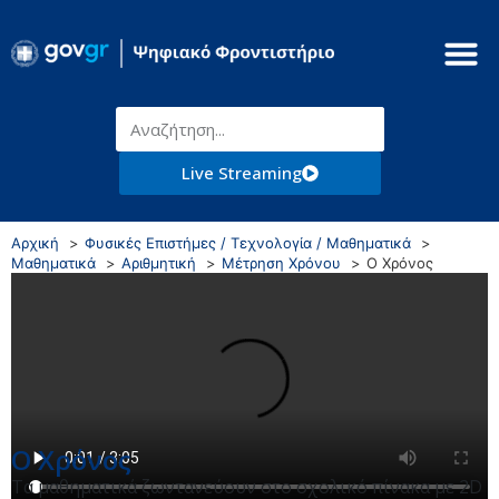
Live Streaming
Αρχική
Φυσικές Επιστήμες / Τεχνολογία / Μαθηματικά
Μαθηματικά
Αριθμητική
Μέτρηση Χρόνου
Ο Χρόνος
Ο Χρόνος
Τα μαθηματικά ζωντανεύουν στο σχολικό πίνακα με 2D