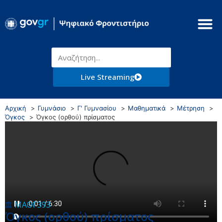
Live Streaming
Αρχική
Γυμνάσιο
Γ' Γυμνασίου
Μαθηματικά
Μέτρηση
Όγκος
Όγκος (ορθού) πρίσματος
ΜΑΘΓ393
Όγκος (ορθού) πρίσματος