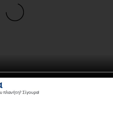
α
υ πλανήτη? Σίγουρα!