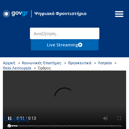
Live Streaming
Αρχική
Κοινωνικές Επιστήμες
Θρησκευτικά
Λατρεία
Θεία Λειτουργία
Όρθρος
Όρθρος
Βίντεο όπου παρουσιάζεται απόσπασμα από τον Όρθρο.