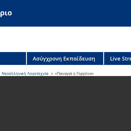
Ασύγχρονη Εκπαίδευση
Live St
Νεοελληνική Λογοτεχνία
«Παναγιά η Γοργόνα»