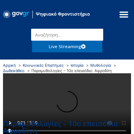
Live Streaming
Αρχική
Κοινωνικές Επιστήμες
Ιστορία
Μυθολογία
Δωδεκάθεο
Παραμυθολογίες – 10ο επεισόδιο: Αφροδίτη
Παραμυθολογίες – 10ο επεισόδιο:
Αφροδίτη