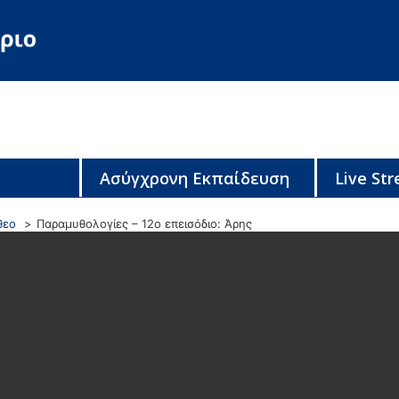
Ασύγχρονη Εκπαίδευση
Live St
θεο
Παραμυθολογίες – 12ο επεισόδιο: Άρης