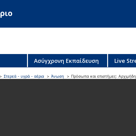
Ασύγχρονη Εκπαίδευση
Live St
Στερεά - υγρά - αέρια
Άνωση
Πρόσωπα και επιστήμες: Αρχιμήδ