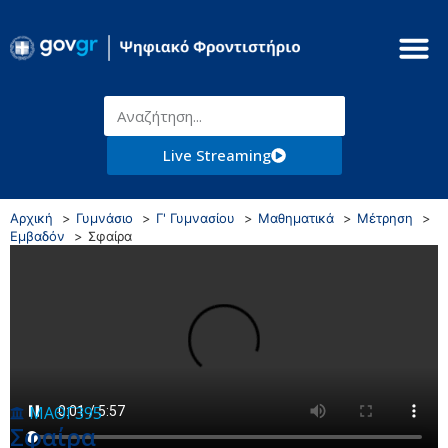
Live Streaming
Αρχική
Γυμνάσιο
Γ' Γυμνασίου
Μαθηματικά
Μέτρηση
Εμβαδόν
Σφαίρα
ΜΑΘΓ395
Σφαίρα