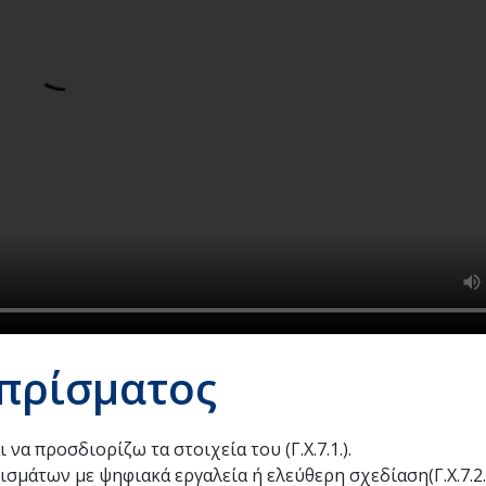
 πρίσματος
 να προσδιορίζω τα στοιχεία του (Γ.Χ.7.1.).
ισμάτων με ψηφιακά εργαλεία ή ελεύθερη σχεδίαση(Γ.Χ.7.2.