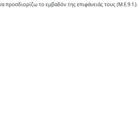
α προσδιορίζω το εμβαδόν της επιφάνειάς τους (Μ.Ε.9.1.).