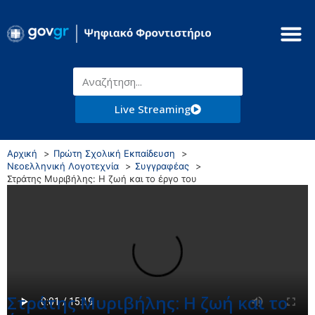
Live Streaming
Αρχική
Πρώτη Σχολική Εκπαίδευση
Νεοελληνική Λογοτεχνία
Συγγραφέας
Στράτης Μυριβήλης: Η ζωή και το έργο του
Στράτης Μυριβήλης: Η ζωή και το