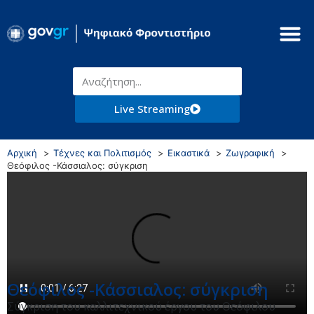
Live Streaming
Αρχική
Τέχνες και Πολιτισμός
Εικαστικά
Ζωγραφική
Θεόφιλος -Κάσσιαλος: σύγκριση
Θεόφιλος -Κάσσιαλος: σύγκριση
Σύγκριση του καλλιτεχνικού έργου του Θεόφιλου