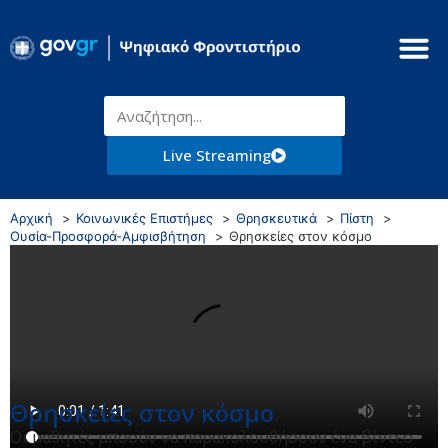
Live Streaming
Αρχική
Κοινωνικές Επιστήμες
Θρησκευτικά
Πίστη
Ουσία-Προσφορά-Αμφισβήτηση
Θρησκείες στον κόσμο
Θρησκείες στον κόσμο
Οι μαθητές μποούν να παρακολουθήσουν ένα βίντεο