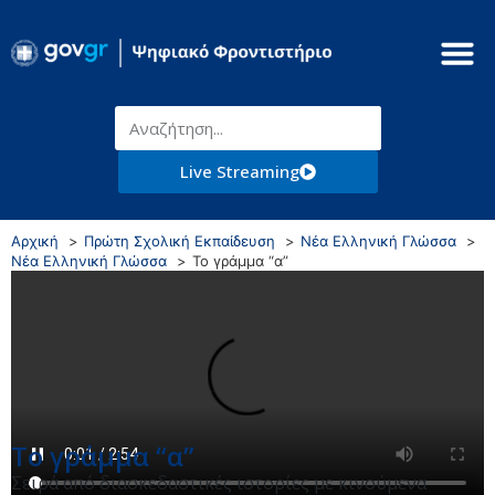
Live Streaming
Αρχική
Πρώτη Σχολική Εκπαίδευση
Νέα Ελληνική Γλώσσα
Νέα Ελληνική Γλώσσα
Το γράμμα “α”
Το γράμμα “α”
Σειρά από διασκεδαστικές ιστορίες με κινούμενα