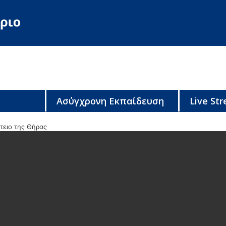
Ασύγχρονη Εκπαίδευση
Live St
τειο της Θήρας