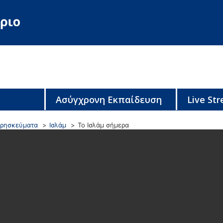
Ασύγχρονη Εκπαίδευση
Live St
Θρησκεύματα
Ισλάμ
Το Ισλάμ σήμερα