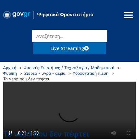
Live Streaming
Αρχική
Φυσικές Επιστήμες / Τεχνολογία / Μαθηματικά
Φυσική
Στερεά - υγρά - αέρια
Υδροστατική πίεση
Το νερό που δεν πέφτει
Το νερό που δεν πέφτει