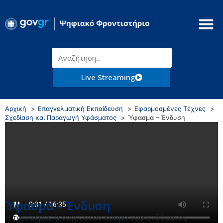
Live Streaming
Αρχική
Επαγγελματική Εκπαίδευση
Εφαρμοσμένες Τέχνες
Σχεδίαση και Παραγωγή Υφάσματος
Ύφασμα – Ένδυση
Ύφασμα – Ένδυση
Η ταινία μάς ξεναγεί στον κόσμο του ενδύματος.