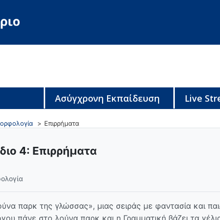
Ασύγχρονη Εκπαίδευση
Live St
ορφολογία
Επιρρήματα
διο 4: Επιρρήματα
ολογία
λούνα παρκ της γλώσσας», μιας σειράς με φαντασία και πα
όγου πάνε στο λούνα παρκ και η Γραμματική βάζει τα γέλια