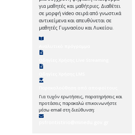
για μαθητές και μαθήτριες. Διαθέτει
σε μορφή video σειρά από γνωστικά
αντικείμενα και απευθύνεται σε
μαθητές Γυμνασίου και Λυκείου.
Αναλυτικό πρόγραμμα
Οδηγίες Χρήσης Live Streaming
Οδηγίες Χρήσης LMS
Παρακολούθηση από αποφοίτους
Για τυχόν ερωτήσεις, παρατηρήσεις και
προτάσεις παρακαλώ επικοινωνήστε
μέσω email στη διεύθυνση:
psfrontistirio@minedu.gov.gr