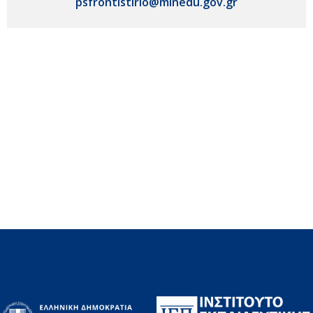
psfrontistirio@minedu.gov.gr