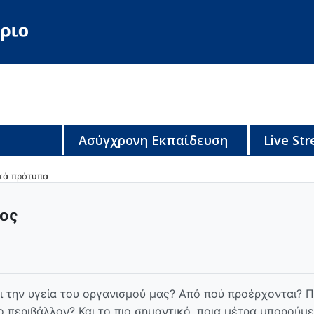
Ασύγχρονη Εκπαίδευση
Live St
κά πρότυπα
τος
και την υγεία του οργανισμού μας? Από πού προέρχονται? Π
ο περιβάλλον? Και το πιο σημαντικό, ποια μέτρα μπορούμε