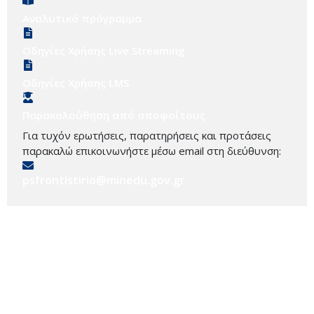
Αναλυτικό πρόγραμμα
Οδηγίες Χρήσης Live Streaming
Οδηγίες Χρήσης LMS
Παρακολούθηση από αποφοίτους
Για τυχόν ερωτήσεις, παρατηρήσεις και προτάσεις
παρακαλώ επικοινωνήστε μέσω email στη διεύθυνση:
psfrontistirio@minedu.gov.gr