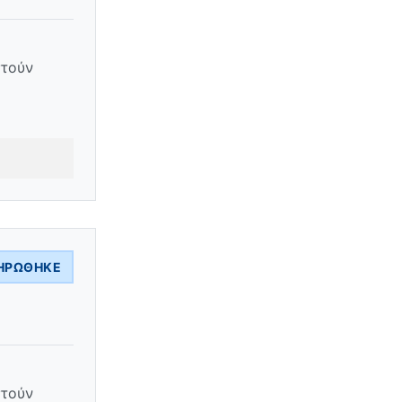
στούν
ΗΡΏΘΗΚΕ
στούν