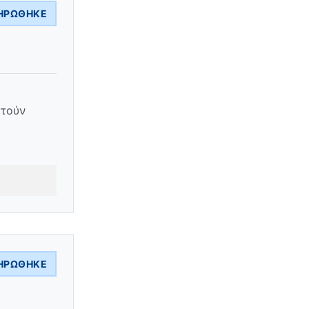
ΗΡΏΘΗΚΕ
στούν
ΗΡΏΘΗΚΕ