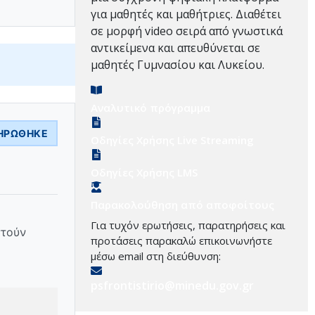
για μαθητές και μαθήτριες. Διαθέτει
σε μορφή video σειρά από γνωστικά
αντικείμενα και απευθύνεται σε
μαθητές Γυμνασίου και Λυκείου.
Αναλυτικό πρόγραμμα
ΗΡΏΘΗΚΕ
Οδηγίες Χρήσης Live Streaming
Οδηγίες Χρήσης LMS
Παρακολούθηση από αποφοίτους
Για τυχόν ερωτήσεις, παρατηρήσεις και
στούν
προτάσεις παρακαλώ επικοινωνήστε
μέσω email στη διεύθυνση:
psfrontistirio@minedu.gov.gr