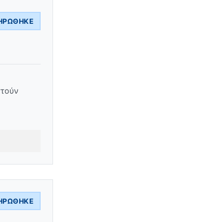
ΗΡΏΘΗΚΕ
στούν
ΗΡΏΘΗΚΕ