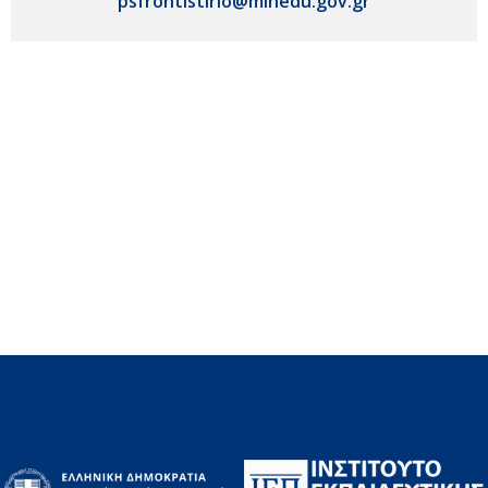
psfrontistirio@minedu.gov.gr