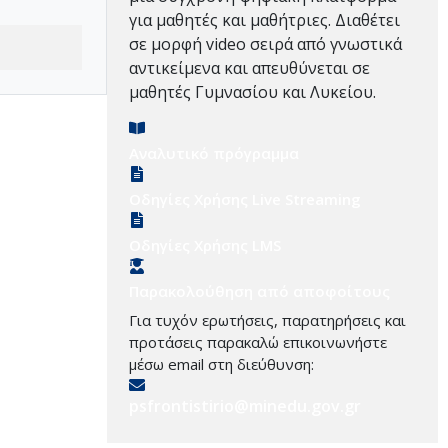
για μαθητές και μαθήτριες. Διαθέτει
σε μορφή video σειρά από γνωστικά
αντικείμενα και απευθύνεται σε
μαθητές Γυμνασίου και Λυκείου.
Αναλυτικό πρόγραμμα
Οδηγίες Χρήσης Live Streaming
Οδηγίες Χρήσης LMS
Παρακολούθηση από αποφοίτους
Για τυχόν ερωτήσεις, παρατηρήσεις και
προτάσεις παρακαλώ επικοινωνήστε
μέσω email στη διεύθυνση:
psfrontistirio@minedu.gov.gr