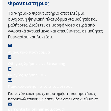
Φροντιστήριο;
Το Ψηφιακό Φροντιστήριο αποτελεί μια
σύγχρονη ψηφιακή πλατφόρμα για μαθητές και
μαθήτριες. Διαθέτει σε μορφή video σειρά από
γνωστικά αντικείμενα και απευθύνεται σε μαθητές
Γυμνασίου και Λυκείου.
Αναλυτικό πρόγραμμα
Οδηγίες Χρήσης Live Streaming
Οδηγίες Χρήσης LMS
Παρακολούθηση από αποφοίτους
Για τυχόν ερωτήσεις, παρατηρήσεις και προτάσεις
παρακαλώ επικοινωνήστε μέσω email στη διεύθυνση:
psfrontistirio@minedu.gov.gr