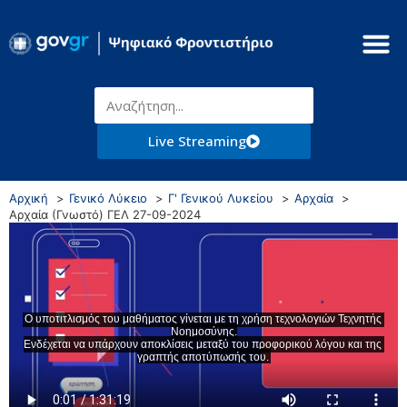
Live Streaming
Αρχική
Γενικό Λύκειο
Γ' Γενικού Λυκείου
Αρχαία
Αρχαία (Γνωστό) ΓΕΛ 27-09-2024