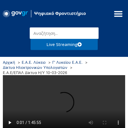
Live Streaming
Αρχική
Ε.Α.Ε. Λύκειο
Γ' Λυκείου Ε.Α.Ε.
Δίκτυα Ηλεκτρονικών Υπολογιστών
Ε.Α.Ε/ΕΠΑΛ Δίκτυα Η/Υ 10-03-2026