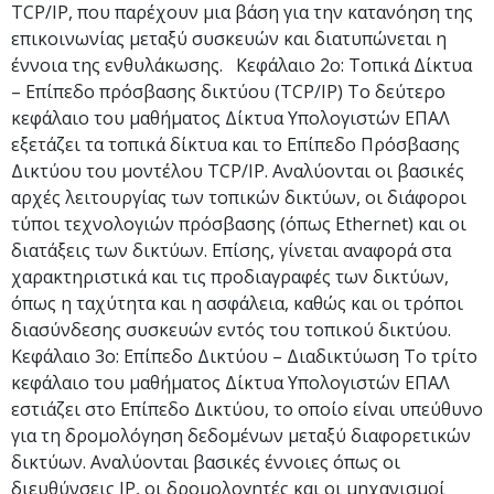
TCP/IP, που παρέχουν μια βάση για την κατανόηση της
επικοινωνίας μεταξύ συσκευών και διατυπώνεται η
έννοια της ενθυλάκωσης. Κεφάλαιο 2ο: Τοπικά Δίκτυα
– Επίπεδο πρόσβασης δικτύου (TCP/IP) Το δεύτερο
κεφάλαιο του μαθήματος Δίκτυα Υπολογιστών ΕΠΑΛ
εξετάζει τα τοπικά δίκτυα και το Επίπεδο Πρόσβασης
Δικτύου του μοντέλου TCP/IP. Αναλύονται οι βασικές
αρχές λειτουργίας των τοπικών δικτύων, οι διάφοροι
τύποι τεχνολογιών πρόσβασης (όπως Ethernet) και οι
διατάξεις των δικτύων. Επίσης, γίνεται αναφορά στα
χαρακτηριστικά και τις προδιαγραφές των δικτύων,
όπως η ταχύτητα και η ασφάλεια, καθώς και οι τρόποι
διασύνδεσης συσκευών εντός του τοπικού δικτύου.
Κεφάλαιο 3ο: Επίπεδο Δικτύου – Διαδικτύωση Το τρίτο
κεφάλαιο του μαθήματος Δίκτυα Υπολογιστών ΕΠΑΛ
εστιάζει στο Επίπεδο Δικτύου, το οποίο είναι υπεύθυνο
για τη δρομολόγηση δεδομένων μεταξύ διαφορετικών
δικτύων. Αναλύονται βασικές έννοιες όπως οι
διευθύνσεις IP, οι δρομολογητές και οι μηχανισμοί